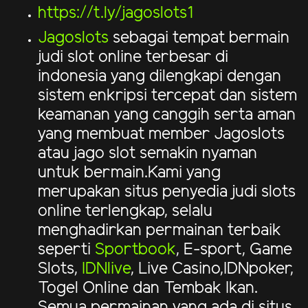
https://t.ly/jagoslots1
Jagoslots
sebagai tempat bermain
judi slot online terbesar di
indonesia yang dilengkapi dengan
sistem enkripsi tercepat dan sistem
keamanan yang canggih serta aman
yang membuat member Jagoslots
atau jago slot semakin nyaman
untuk bermain.Kami yang
merupakan situs penyedia judi slots
online terlengkap, selalu
menghadirkan permainan terbaik
seperti
Sportbook
, E-sport, Game
Slots,
IDNlive
, Live Casino,IDNpoker,
Togel Online dan Tembak Ikan.
Semua permainan yang ada di situs