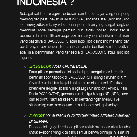
INDONESIA ?
Sebagai salah satu agen terbesar dan terpercaya yang gampang
menang dan pasti bayar di INDONESIA, jagoslots atau jagoslot jago
slot menyediakan banyak berbagai permainan yang sangat lengkap,
membuat anda sebagai pemain pun tidak bosan untuk terus
bermain dan memilih berbagai permainan yang telah kami sediakan,
yang pastinya di JAGOSLOTS atau jago slot gampang menang dan
pasti bayar berapapun kemenangan anda. berikut kami sebutkan
apa saja permnainan yang tersedia di JAGOSLOTS atau jagoslot
jago slot :
SPORTBOOK
(JUDI ONLINE BOLA)
Pada pilihan permainan ini anda dapat pengalaman terbaik
bermain sportsbook di JAGOSLOTS! Pasang taruhan di tim
favoritmu dari berbagai liga besar dunia seperti English
premiere league, spanish la liga,Liga Champions eropa, Piala
Dunia 2022 QATAR, german bundesliga hingga NFL,NBA, tennis
dan esport. Nikmati keseruan pertandingan melalui live
streaming dan menangkan semua bonus setiap harinya.
E-SPORT
(OLAHRAGA ELEKTRONIK YANG SEDANG BANYAK
DI GEMARI)
Di Jagoslots juga terdapat pilihan untuk pasangan atau taruhan
untuk e-sport yang kita tahu semua bahwa olhraga ini saat ini