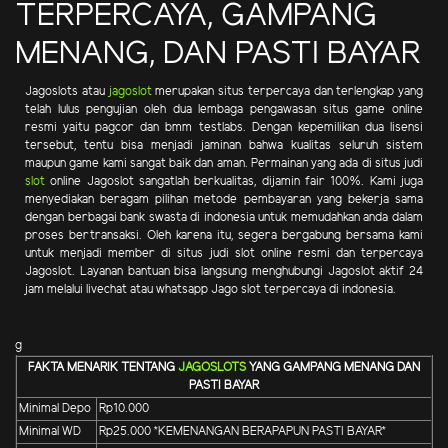
TERPERCAYA, GAMPANG
MENANG, DAN PASTI BAYAR
Jagoslots atau
jagoslot
merupakan situs terpercaya dan terlengkap yang
telah lulus pengujian oleh dua lembaga pengawasan situs game online
resmi yaitu pagcor dan bmm testlabs. Dengan kepemilikan dua lisensi
tersebut, tentu bisa menjadi jaminan bahwa kualitas seluruh sistem
maupun game kami sangat baik dan aman. Permainan yang ada di situs judi
slot
online Jagoslot sangatlah berkualitas, dijamin fair 100%. Kami juga
menyediakan beragam pilihan metode pembayaran yang bekerja sama
dengan berbagai bank swasta di indonesia untuk memudahkan anda dalam
proses bertransaksi. Oleh karena itu, segera bergabung bersama kami
untuk menjadi member di situs judi slot online resmi dan terpercaya
Jagoslot. Layanan bantuan bisa langsung menghubungi Jagoslot aktif 24
jam melalui livechat atau whatsapp Jago slot terpercaya di indonesia.
g
FAKTA MENARIK TENTANG
JAGOSLOTS
YANG GAMPANG MENANG DAN
PASTI BAYAR
Minimal Depo
Rp10.000
Minimal WD
Rp25.000 *KEMENANGAN BERAPAPUN PASTI BAYAR*