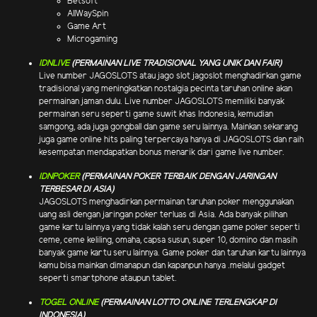
Betsoft
AllWaySpin
Game Art
Microgaming
IDNLIVE
(PERMAINAN LIVE TRADISIONAL YANG UNIK DAN FAIR)
Live number JAGOSLOTS atau jago slot jagoslot menghadirkan game
tradisional yang meningkatkan nostalgia pecinta taruhan online akan
permainan jaman dulu. Live number JAGOSLOTS memiliki banyak
permainan seru seperti game suwit khas Indonesia, kemudian
samgong, ada juga gongball dan game seru lainnya. Mainkan sekarang
juga game online hits paling terpercaya hanya di JAGOSLOTS dan raih
kesempatan mendapatkan bonus menarik dari game live number.
IDNPOKER
(PERMAINAN POKER TERBAIK DENGAN JARINGAN
TERBESAR DI ASIA)
JAGOSLOTS menghadirkan permainan taruhan poker menggunakan
uang asli dengan jaringan poker terluas di Asia. Ada banyak pilihan
game kartu lainnya yang tidak kalah seru dengan game poker seperti
ceme, ceme keliling, omaha, capsa susun, super 10, domino dan masih
banyak game kartu seru lainnya. Game poker dan taruhan kartu lainnya
kamu bisa mainkan dimanapun dan kapanpun hanya .melalui gadget
seperti smartphone ataupun tablet.
TOGEL ONLINE
(PERMAINAN LOTTO ONLINE TERLENGKAP DI
INDONESIA)