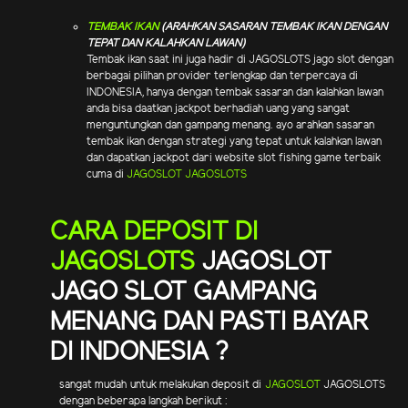
TEMBAK IKAN
(ARAHKAN SASARAN TEMBAK IKAN DENGAN
TEPAT DAN KALAHKAN LAWAN)
Tembak ikan saat ini juga hadir di JAGOSLOTS jago slot dengan
berbagai pilihan provider terlengkap dan terpercaya di
INDONESIA, hanya dengan tembak sasaran dan kalahkan lawan
anda bisa daatkan jackpot berhadiah uang yang sangat
menguntungkan dan gampang menang. ayo arahkan sasaran
tembak ikan dengan strategi yang tepat untuk kalahkan lawan
dan dapatkan jackpot dari website slot fishing game terbaik
cuma di
JAGOSLOT
JAGOSLOTS
CARA DEPOSIT DI
JAGOSLOTS
JAGOSLOT
JAGO SLOT GAMPANG
MENANG DAN PASTI BAYAR
DI INDONESIA ?
sangat mudah untuk melakukan deposit di
JAGOSLOT
JAGOSLOTS
dengan beberapa langkah berikut :