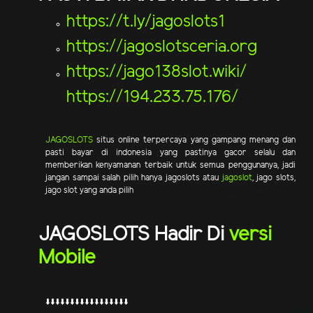
https://t.ly/jagoslots1
https://jagoslotsceria.org
https://jago138slot.wiki/
https://194.233.75.176/
JAGOSLOTS
situs online terpercaya yang gampang menang dan
pasti bayar di indonesia yang pastinya gacor selalu dan
memberikan kenyamanan terbaik untuk semua penggunanya, jadi
jangan sampai salah pilih hanya jagoslots atau
jagoslot
, jago slots,
jago slot yang anda pilih
JAGOSLOTS Hadir Di
versi
Mobile
⬇️⬇️⬇️⬇️⬇️⬇️⬇️⬇️⬇️⬇️⬇️⬇️⬇️⬇️⬇️⬇️⬇️