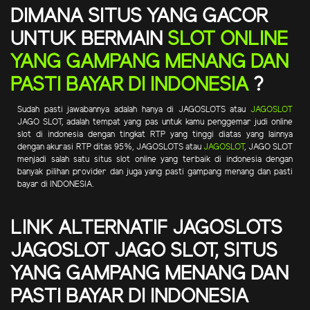
DIMANA SITUS YANG GACOR
UNTUK BERMAIN
SLOT ONLINE
YANG GAMPANG MENANG DAN
PASTI BAYAR DI INDONESIA
?
Sudah pasti jawabannya adalah hanya di JAGOSLOTS atau
JAGOSLOT
JAGO SLOT, adalah tempat yang pas untuk kamu penggemar judi online
slot di indonesia dengan tingkat RTP yang tinggi diatas yang lainnya
dengan akurasi RTP ditas 95%, JAGOSLOTS atau
JAGOSLOT
, JAGO SLOT
menjadi salah satu situs slot online yang terbaik di indonesia dengan
banyak pilihan provider dan juga yang pasti gampang menang dan pasti
bayar di INDONESIA.
LINK ALTERNATIF JAGOSLOTS
JAGOSLOT JAGO SLOT, SITUS
YANG GAMPANG MENANG DAN
PASTI BAYAR DI INDONESIA