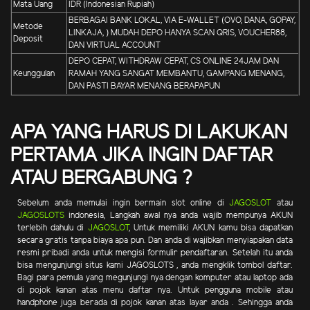
Mata Uang
IDR (Indonesian Rupiah)
BERBAGAI BANK LOKAL, VIA E-WALLET (OVO, DANA, GOPAY,
Metode
LINKAJA, ) MUDAH DEPO HANYA SCAN QRIS, VOUCHER88,
Deposit
DAN VIRTUAL ACCOUNT
DEPO CEPAT, WITHDRAW CEPAT, CS ONLINE 24JAM DAN
Keunggulan
RAMAH YANG SANGAT MEMBANTU, GAMPANG MENANG,
DAN PASTI BAYAR MENANG BERAPAPUN
APA YANG HARUS DI LAKUKAN
PERTAMA JIKA INGIN DAFTAR
ATAU BERGABUNG ?
Sebelum anda memulai ingin bermain slot online di
JAGOSLOT
atau
JAGOSLOTS
indonesia, Langkah awal nya anda wajib mempunya AKUN
terlebih dahulu di
JAGOSLOT
, Untuk memiliki AKUN kamu bisa dapatkan
secara gratis tanpa biaya apa pun. Dan anda di wajibkan menyiapakan data
resmi pribadi anda untuk mengisi formulir pendaftaran. Setelah itu anda
bisa mengunjungi situs kami JAGOSLOTS , anda mengklik tombol daftar.
Bagi para pemula yang megunjungi nya dengan komputer atau laptop ada
di pojok kanan atas menu daftar nya. Untuk pengguna mobile atau
handphone juga berada di pojok kanan atas layar anda . Sehingga anda